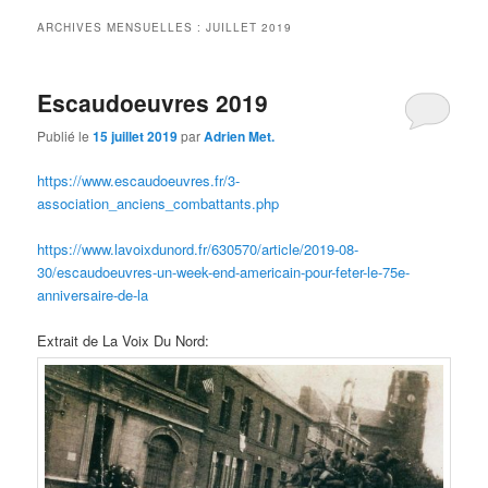
principal
secondaire
ARCHIVES MENSUELLES :
JUILLET 2019
Escaudoeuvres 2019
Publié le
15 juillet 2019
par
Adrien Met.
https://www.escaudoeuvres.fr/3-
association_anciens_combattants.php
https://www.lavoixdunord.fr/630570/article/2019-08-
30/escaudoeuvres-un-week-end-americain-pour-feter-le-75e-
anniversaire-de-la
Extrait de La Voix Du Nord: