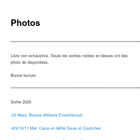
principal
Photos
**********************************************************************************
Liste non exhaustive. Seule les sorties notées en bleues ont des
photo de disponibles.
Bonne lecture
**********************************************************************************
Sortie 2025
-23 Mars: Bourse Militaria Emerchicourt
-8/9/10/11 Mai: Camp et défilé Douai et Coutiches