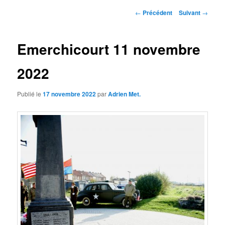
principal
Navigation
←
Précédent
Suivant
→
des
articles
Emerchicourt 11 novembre
2022
Publié le
17 novembre 2022
par
Adrien Met.