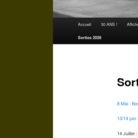
Menu
Accueil
30 ANS !
Affich
Aller
principal
Sorties 2026
au
contenu
principal
Sor
8 Mai : Bo
13/14 juin
14 Juillet 