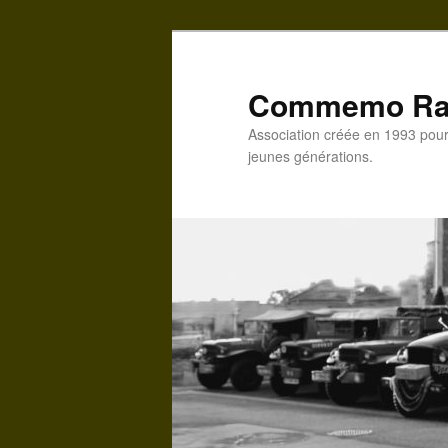
Commemo Ra
Association créée en 1993 pour 
jeunes générations.