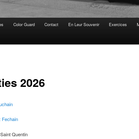
es
Color Guard
Contact
En Leur Souvenir
Exercices
M
ties 2026
uchain
 : Fechain
: Saint Quentin