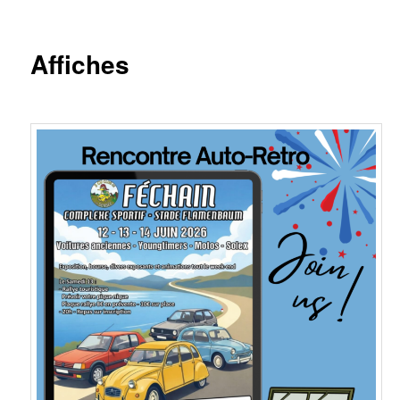
principal
Affiches