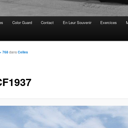
es
Color Guard
Contact
En Leur Souvenir
Exercices
M
× 768
dans
Celles
F1937