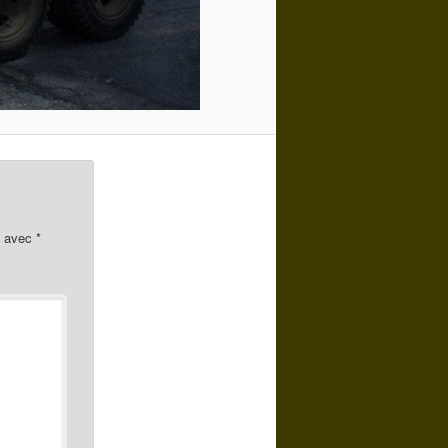
s avec
*