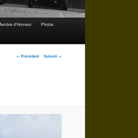
embre d’Honneur
Photos
Navigation
← Précédent
Suivant →
des
images