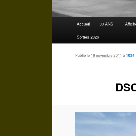
Menu
Accueil
30 ANS !
Affich
Aller
principal
Sorties 2026
au
contenu
Publié le
16 novembre 2011
à
1024 
principal
DSC