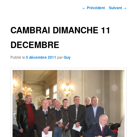
principal
Navigation
←
Précédent
Suivant
→
des
articles
CAMBRAI DIMANCHE 11
DECEMBRE
Publié le
5 décembre 2011
par
Guy